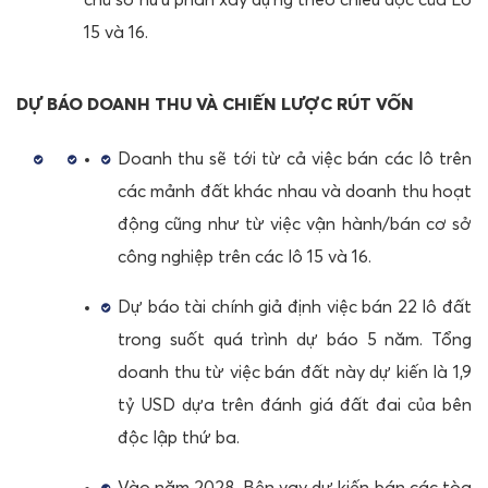
15 và 16.
DỰ BÁO DOANH THU VÀ CHIẾN LƯỢC RÚT VỐN
Doanh thu sẽ tới từ cả việc bán các lô trên
các mảnh đất khác nhau và doanh thu hoạt
động cũng như từ việc vận hành/bán cơ sở
công nghiệp trên các lô 15 và 16.
Dự báo tài chính giả định việc bán 22 lô đất
trong suốt quá trình dự báo 5 năm. Tổng
doanh thu từ việc bán đất này dự kiến là 1,9
tỷ USD dựa trên đánh giá đất đai của bên
độc lập thứ ba.
Vào năm 2028, Bên vay dự kiến bán các tòa