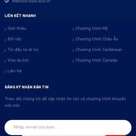
Website:www.ibid.vn
LIÊN KẾT NHANH
Giới thiệu
Chương trình Mỹ
Đối tác
Chương trình Châu Âu
Tin đầu tư di trú
Chương trình Caribbean
Visa du lịch
Chương trình Canada
Liên hệ
ĐĂNG KÝ NHẬN BẢN TIN
Theo dõi chúng tôi để cập nhật tin tức và chương trình khuyến
mãi mới.