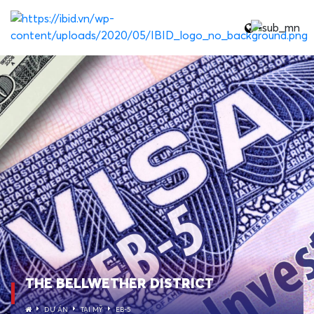
THE BELLWETHER DISTRICT
DỰ ÁN
TẠI MỸ
EB-5