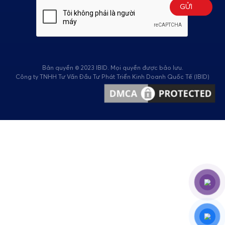
Bản quyền © 2023 IBID. Mọi quyền được bảo lưu.
Công ty TNHH Tư Vấn Đầu Tư Phát Triển Kinh Doanh Quốc Tế (IBID)