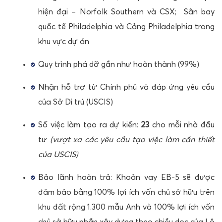
hiện đại – Norfolk Southern và CSX; Sân bay
quốc tế Philadelphia và Cảng Philadelphia trong
khu vực dự án
Quy trình phá dỡ gần như hoàn thành (99%)
Nhận hỗ trợ từ Chính phủ và đáp ứng yêu cầu
của Sở Di trú (USCIS)
Số việc làm tạo ra dự kiến:
23
cho mỗi nhà đầu
tư
(
vượt xa các yêu cầu tạo việc làm cần thiết
của USCIS)
Bảo lãnh hoàn trả: Khoản vay EB-5 sẽ được
đảm bảo bằng 100% lợi ích vốn chủ sở hữu trên
khu đất rộng 1.300 mẫu Anh và 100% lợi ích vốn
chủ sở hữu phần xây dựng theo chiều dọc của Lô