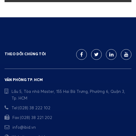
THEO DÕI CHÚNG TÔI
VĂN PHÒNG TP. HCM
Lầu 5, Tòa nhà Master, 155 Hai Bà Trưng, Phường 6, Quận 3,
Tp. HCM
Tel:(028) 38 222 102
Fax:(028) 38 221 202
info@ibid.vn