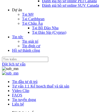
Đánh giá hồ sơ online PEI Canada
Đánh giá hồ sơ online SUV Canada
Dự án
Tại Mỹ
Tại Caribbean
Tại Châu Âu
Tại Bồ Đào Nha
Tại Đảo Síp (Cyprus)
Tin tức
Tin giải trí
Tin định cư
Hồ sơ thành công
Đặt lịch tư vấn
Tin đầu tư di trú
Tư vấn 1:1 Kế hoạch thuế và tài sản
Video Clip
FAQS
Tin tuyển dụng
Liên hệ