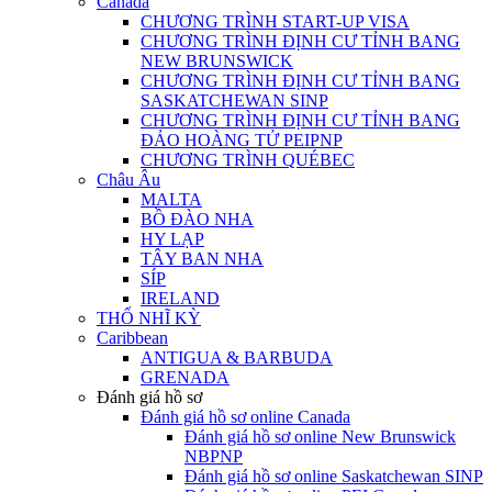
Canada
CHƯƠNG TRÌNH START-UP VISA
CHƯƠNG TRÌNH ĐỊNH CƯ TỈNH BANG
NEW BRUNSWICK
CHƯƠNG TRÌNH ĐỊNH CƯ TỈNH BANG
SASKATCHEWAN SINP
CHƯƠNG TRÌNH ĐỊNH CƯ TỈNH BANG
ĐẢO HOÀNG TỬ PEIPNP
CHƯƠNG TRÌNH QUÉBEC
Châu Âu
MALTA
BỒ ĐÀO NHA
HY LẠP
TÂY BAN NHA
SÍP
IRELAND
THỔ NHĨ KỲ
Caribbean
ANTIGUA & BARBUDA
GRENADA
Đánh giá hồ sơ
Đánh giá hồ sơ online Canada
Đánh giá hồ sơ online New Brunswick
NBPNP
Đánh giá hồ sơ online Saskatchewan SINP