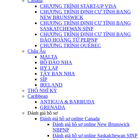
Canada
CHƯƠNG TRÌNH START-UP VISA
CHƯƠNG TRÌNH ĐỊNH CƯ TỈNH BANG
NEW BRUNSWICK
CHƯƠNG TRÌNH ĐỊNH CƯ TỈNH BANG
SASKATCHEWAN SINP
CHƯƠNG TRÌNH ĐỊNH CƯ TỈNH BANG
ĐẢO HOÀNG TỬ PEIPNP
CHƯƠNG TRÌNH QUÉBEC
Châu Âu
MALTA
BỒ ĐÀO NHA
HY LẠP
TÂY BAN NHA
SÍP
IRELAND
THỔ NHĨ KỲ
Caribbean
ANTIGUA & BARBUDA
GRENADA
Đánh giá hồ sơ
Đánh giá hồ sơ online Canada
Đánh giá hồ sơ online New Brunswick
NBPNP
Đánh giá hồ sơ online Saskatchewan SINP