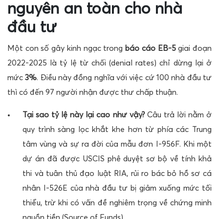
nguyên an toàn cho nhà
đầu tư
Một con số gây kinh ngạc trong
báo cáo EB-5
giai đoạn
2022-2025 là tỷ lệ từ chối (denial rates) chỉ dừng lại ở
mức
3%
. Điều này đồng nghĩa với việc cứ 100 nhà đầu tư
thì có đến 97 người nhận được thư chấp thuận.
Tại sao tỷ lệ này lại cao như vậy?
Câu trả lời nằm ở
quy trình sàng lọc khắt khe hơn từ phía các Trung
tâm vùng và sự ra đời của mẫu đơn I-956F. Khi một
dự án đã được USCIS phê duyệt sơ bộ về tính khả
thi và tuân thủ đạo luật RIA, rủi ro bác bỏ hồ sơ cá
nhân I-526E của nhà đầu tư bị giảm xuống mức tối
thiểu, trừ khi có vấn đề nghiêm trọng về chứng minh
nguồn tiền (Source of Funds).