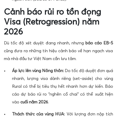
Cảnh báo rủi ro tồn đọng
Visa (Retrogression) năm
2026
Dù tốc độ xét duyệt đang nhanh, nhưng
báo cáo EB-5
cũng đưa ra những tín hiệu cảnh báo về hạn ngạch visa
mà nhà đầu tư Việt Nam cần lưu tâm.
Áp lực lên vùng Nông thôn:
Do tốc độ duyệt đơn quá
nhanh, lượng visa dành riêng (set-aside) cho vùng
Rural có thể bị tiêu thụ hết nhanh hơn dự kiến. Báo
cáo dự báo rủi ro “nghẽn cổ chai” có thể xuất hiện
vào
cuối năm 2026
.
Thách thức của vùng HUA:
Với lượng đơn nộp tích