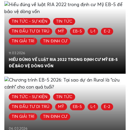
TIN TỨC - SỰ KIỆN
TIN TỨC
TIN ĐẦU TƯ DI TRÚ
MỸ
EB-5
L-1
E-2
TIN GIẢI TRÍ
TIN ĐỊNH CƯ
11.03.2026
HIỂU ĐÚNG VỀ LUẬT RIA 2022 TRONG ĐỊNH CƯ MỸ EB-5
ĐỂ BẢO VỆ DÒNG VỐN
TIN TỨC - SỰ KIỆN
TIN TỨC
TIN ĐẦU TƯ DI TRÚ
MỸ
EB-5
L-1
E-2
TIN GIẢI TRÍ
TIN ĐỊNH CƯ
06.03.2026