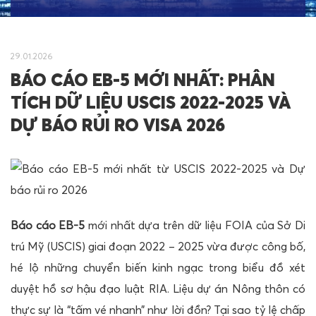
29.01.2026
BÁO CÁO EB-5 MỚI NHẤT: PHÂN
TÍCH DỮ LIỆU USCIS 2022-2025 VÀ
DỰ BÁO RỦI RO VISA 2026
Báo cáo EB-5
mới nhất dựa trên dữ liệu FOIA của Sở Di
trú Mỹ (USCIS) giai đoạn 2022 – 2025 vừa được công bố,
hé lộ những chuyển biến kinh ngạc trong biểu đồ xét
duyệt hồ sơ hậu đạo luật RIA. Liệu dự án Nông thôn có
thực sự là “tấm vé nhanh” như lời đồn? Tại sao tỷ lệ chấp