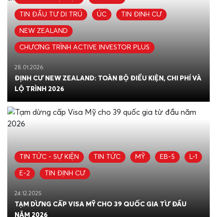
TIN ĐẦU TƯ DI TRÚ
ÚC
TIN ĐỊNH CƯ
NEW ZEALAND
CHƯƠNG TRÌNH ACTIVE INVESTOR PLUS
28.01.2026
ĐỊNH CƯ NEW ZEALAND: TOÀN BỘ ĐIỀU KIỆN, CHI PHÍ VÀ
LỘ TRÌNH 2026
TIN TỨC - SỰ KIỆN
TIN TỨC
MỸ
EB-5
L-1
E-2
TIN ĐỊNH CƯ
24.12.2025
TẠM DỪNG CẤP VISA MỸ CHO 39 QUỐC GIA TỪ ĐẦU
NĂM 2026