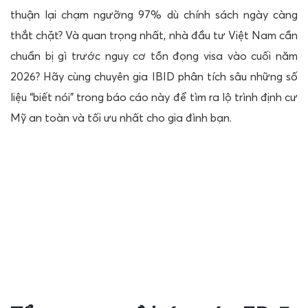
thuận lại chạm ngưỡng 97% dù chính sách ngày càng
thắt chặt? Và quan trọng nhất, nhà đầu tư Việt Nam cần
chuẩn bị gì trước nguy cơ tồn đọng visa vào cuối năm
2026? Hãy cùng chuyên gia IBID phân tích sâu những số
liệu “biết nói” trong báo cáo này để tìm ra lộ trình định cư
Mỹ an toàn và tối ưu nhất cho gia đình bạn.
Nhận MIỄN PHÍ Cẩm
nang định cư Mỹ EB-5
10 điều phải biết khi tìm hiểu về chương trình đầu
tư định cư Mỹ EB-5
Tôi muốn nhận