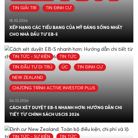
TIN GIẢI TRÍ
TIN ĐỊNH CƯ
18.02.2026
XẾP HẠNG CÁC TIỂU BANG CỦA MỸ ĐÁNG SỐNG NHẤT
CHO NHÀ ĐẦU TƯ EB-5
TIN TỨC - SỰ KIỆN
TIN TỨC
TIN ĐẦU TƯ DI TRÚ
ÚC
TIN ĐỊNH CƯ
NEW ZEALAND
CHƯƠNG TRÌNH ACTIVE INVESTOR PLUS
04.02.2026
CÁCH XÉT DUYỆT EB-5 NHANH HƠN: HƯỚNG DẪN CHI
TIẾT TỪ CHÍNH SÁCH USCIS 2026
TIN TỨC - SỰ KIỆN
TIN TỨC