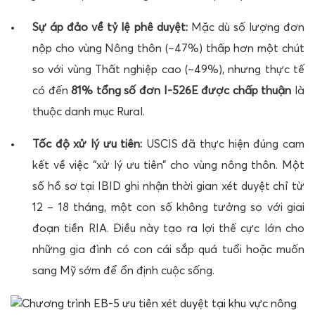
Sự áp đảo về tỷ lệ phê duyệt:
Mặc dù số lượng đơn
nộp cho vùng Nông thôn (~47%) thấp hơn một chút
so với vùng Thất nghiệp cao (~49%), nhưng thực tế
có đến
81% tổng số đơn I-526E được chấp thuận
là
thuộc danh mục Rural.
Tốc độ xử lý ưu tiên:
USCIS đã thực hiện đúng cam
kết về việc “xử lý ưu tiên” cho vùng nông thôn. Một
số hồ sơ tại IBID ghi nhận thời gian xét duyệt chỉ từ
12 – 18 tháng, một con số không tưởng so với giai
đoạn tiền RIA. Điều này tạo ra lợi thế cực lớn cho
những gia đình có con cái sắp quá tuổi hoặc muốn
sang Mỹ sớm để ổn định cuộc sống.