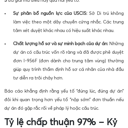
5
đã giải mã điều này qua hai yếu tố:
Sự phân bổ nguồn lực của USCIS:
Sở Di trú không
làm việc theo một dây chuyền cứng nhắc. Các trung
tâm xét duyệt khác nhau có hiệu suất khác nhau.
Chất lượng hồ sơ và sự minh bạch của dự án:
Những
dự án có cấu trúc vốn rõ ràng và đã được phê duyệt
đơn I-956F (đơn dành cho trung tâm vùng) thường
giúp quy trình thẩm định hồ sơ cá nhân của nhà đầu
tư diễn ra trôi chảy hơn.
Báo cáo khẳng định rằng yếu tố “đúng lúc, đúng dự án”
đôi khi quan trọng hơn yếu tố “nộp sớm” đơn thuần nếu
dự án đó gặp rắc rối về pháp lý hoặc cấu trúc.
Tỷ lệ chấp thuận 97% – Kỷ