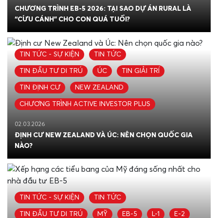
CHƯƠNG TRÌNH EB-5 2026: TẠI SAO DỰ ÁN RURAL LÀ
“CỨU CÁNH” CHO CON QUÁ TUỔI?
TIN TỨC - SỰ KIỆN
TIN TỨC
TIN ĐẦU TƯ DI TRÚ
ÚC
TIN GIẢI TRÍ
TIN ĐỊNH CƯ
NEW ZEALAND
CHƯƠNG TRÌNH ACTIVE INVESTOR PLUS
02.03.2026
ĐỊNH CƯ NEW ZEALAND VÀ ÚC: NÊN CHỌN QUỐC GIA
NÀO?
TIN TỨC - SỰ KIỆN
TIN TỨC
TIN ĐẦU TƯ DI TRÚ
MỸ
EB-5
L-1
E-2