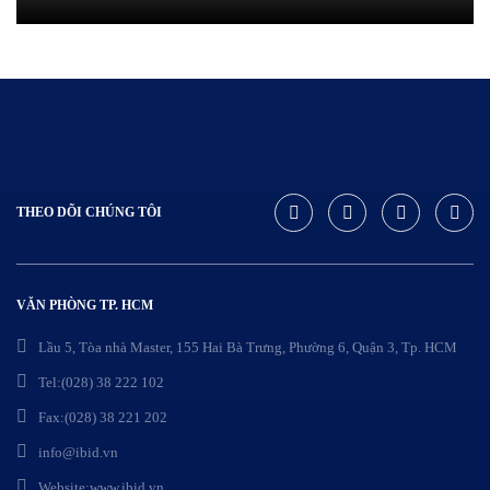
THEO DÕI CHÚNG TÔI
VĂN PHÒNG TP. HCM
Lầu 5, Tòa nhà Master, 155 Hai Bà Trưng, Phường 6, Quận 3, Tp. HCM
Tel:(028) 38 222 102
Fax:(028) 38 221 202
info@ibid.vn
Website:www.ibid.vn