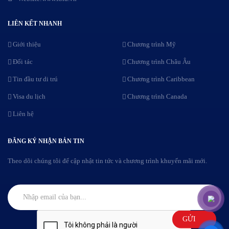
LIÊN KẾT NHANH
Giới thiệu
Chương trình Mỹ
Đối tác
Chương trình Châu Âu
Tin đầu tư di trú
Chương trình Caribbean
Visa du lịch
Chương trình Canada
Liên hệ
ĐĂNG KÝ NHẬN BẢN TIN
Theo dõi chúng tôi để cập nhật tin tức và chương trình khuyến mãi mới.