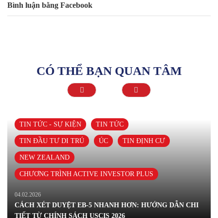
Bình luận bằng Facebook
CÓ THỂ BẠN QUAN TÂM
TIN TỨC - SỰ KIỆN
TIN TỨC
TIN ĐẦU TƯ DI TRÚ
ÚC
TIN ĐỊNH CƯ
NEW ZEALAND
CHƯƠNG TRÌNH ACTIVE INVESTOR PLUS
04.02.2026
CÁCH XÉT DUYỆT EB-5 NHANH HƠN: HƯỚNG DẪN CHI
TIẾT TỪ CHÍNH SÁCH USCIS 2026