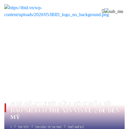
NHÀ ĐẦU TƯ SỞ HỮU HỘ CHIẾU BỒ
ĐÀO NHA CÓ THỂ XIN VISA E-2 ĐỂ ĐẾN
MỸ
TIN TỨC
TIN ĐẦU TƯ DI TRÚ
THỔ NHĨ KỲ