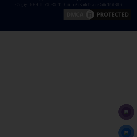
Công ty TNHH Tư Vấn Đầu Tư Phát Triển Kinh Doanh Quốc Tế (IBID)