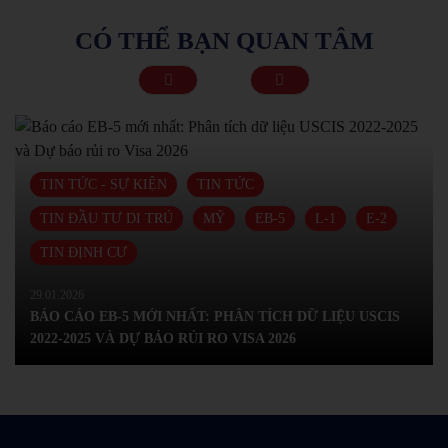
CÓ THỂ BẠN QUAN TÂM
TIN TỨC - SỰ KIỆN
TIN TỨC
TIN ĐẦU TƯ DI TRÚ
ÚC
TIN ĐỊNH CƯ
NEW ZEALAND
CHƯƠNG TRÌNH ACTIVE INVESTOR PLUS
28.01.2026
ĐỊNH CƯ NEW ZEALAND: TOÀN BỘ ĐIỀU KIỆN, CHI PHÍ
VÀ LỘ TRÌNH 2026