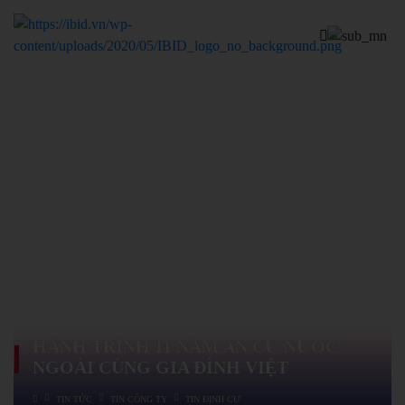
HÀNH TRÌNH 11 NĂM AN CƯ NƯỚC
NGOÀI CÙNG GIA ĐÌNH VIỆT
TIN TỨC
TIN CÔNG TY
TIN ĐỊNH CƯ