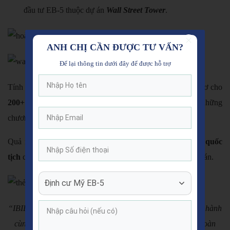
đầu tư EB-5 thuộc dự án
Wall Street Tower
.
ANH CHỊ CẦN ĐƯỢC TƯ VẤN?
Để lại thông tin dưới đây để được hỗ trợ
Tính đến thời điểm hiện tại, đội ngũ IBID đã chuẩn bị hồ sơ cho
200+
gia đình Việt từ chương trình định cư Mỹ EB-5 cùng những
chương trình di trú Châu Âu, Canada, Caribbean khác.
Quả ngọt gặt hái sau những nỗ lực là
800+
thẻ xanh và quốc
tịch
cho nhà đầu tư cùng gần
20 triệu USD hoàn trả
từ dự án
.
Định cư Mỹ EB-5
“IBID hướng đến các giá trị bền vững trên hành trình đồng hành
cùng nhà đầu tư thực hiện mục tiêu trao quyền công dân toàn