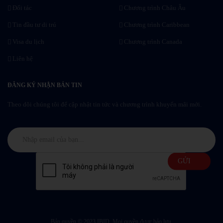
Đối tác
Chương trình Châu Âu
Tin đầu tư di trú
Chương trình Caribbean
Visa du lịch
Chương trình Canada
Liên hệ
ĐĂNG KÝ NHẬN BẢN TIN
Theo dõi chúng tôi để cập nhật tin tức và chương trình khuyến mãi mới.
Bản quyền © 2023 IBID. Mọi quyền được bảo lưu.