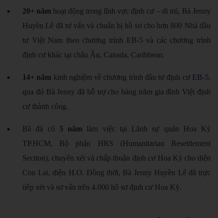
20+ năm
hoạt động trong lĩnh vực định cư – di trú, Bà Jenny
Huyền Lê đã tư vấn và chuẩn bị hồ sơ cho hơn 800 Nhà đầu
tư Việt Nam theo chương trình EB-5 và các chương trình
định cư khác tại châu Âu, Canada, Caribbean.
14+ năm
kinh nghiệm về chương trình đầu tư định cư
EB-5
,
qua đó Bà Jenny đã hỗ trợ cho hàng trăm gia đình Việt định
cư thành công.
Bà đã có
5 năm
làm việc tại Lãnh sự quán Hoa Kỳ
TP.HCM, Bộ phận HRS (Humanitarian Resettlement
Section), chuyên xét và chấp thuận định cư Hoa Kỳ cho diện
Con Lai, diện H.O. Đồng thời, Bà Jenny Huyền Lê đã trực
tiếp xét và sơ vấn trên 4.000 hồ sơ định cư Hoa Kỳ.