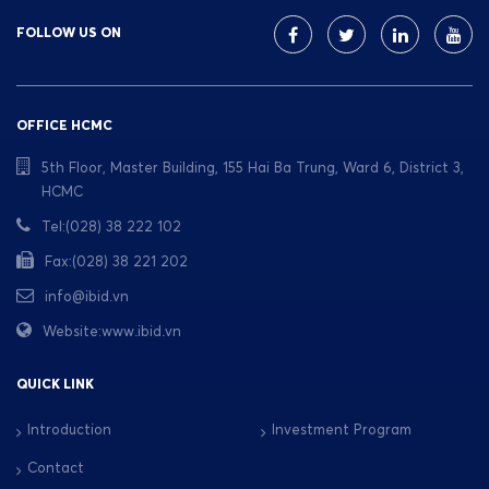
FOLLOW US ON
OFFICE HCMC
5th Floor, Master Building, 155 Hai Ba Trung, Ward 6, District 3,
HCMC
Tel:(028) 38 222 102
Fax:(028) 38 221 202
info@ibid.vn
Website:www.ibid.vn
QUICK LINK
Introduction
Investment Program
Contact