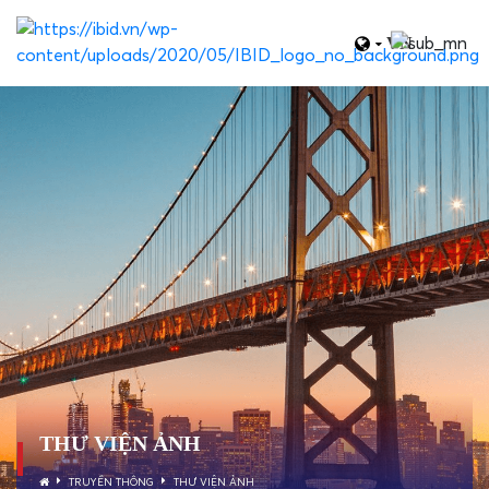
VN
THƯ VIỆN ẢNH
TRUYỀN THÔNG
THƯ VIỆN ẢNH